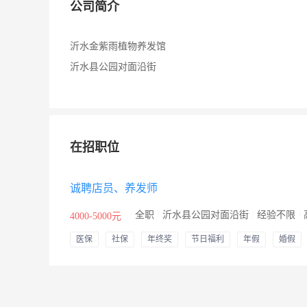
公司简介
沂水金紫雨植物养发馆
沂水县公园对面沿街
在招职位
诚聘店员、养发师
/
全职
/
沂水县公园对面沿街
/
经验不限
/
4000-5000元
医保
社保
年终奖
节日福利
年假
婚假
其他补贴