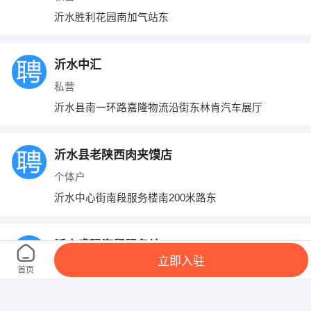
沂水胜利花园南加气站东
沂水中汇
私营
沂水县南一环路嘉隆物流沿街东林肯汽车展厅
沂水县老陕西肉夹馍店
个体户
沂水中心街南段服务楼南200米路东
沂水盛强汽贸服务站
立即入驻
个体户
首页
沂水县大梨行村北首