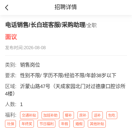
招聘详情
电话销售/长白班客服/采购助理
/全职
面议
发布时间:2026-08-08
类别:
销售岗位
要求:
性别不限/ 学历不限/经验不限/年龄38岁以下
区域:
沂蒙山路47号（天成家园北门对过德康口腔诊所
4楼）
人数:
1
福利:
交通补贴
加班补助
餐补
房补
话补
包吃
社保
年终奖
节日福利
年假
婚假
其他补贴