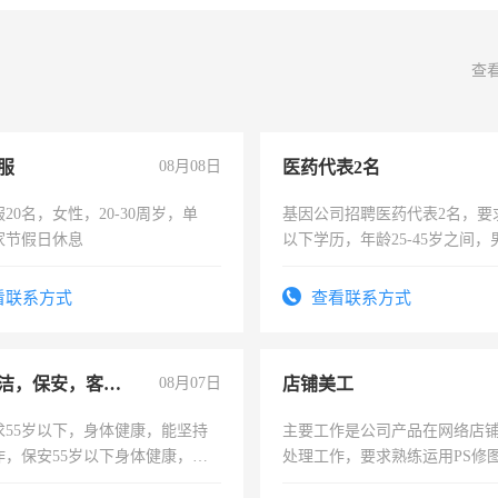
查
服
08月08日
医药代表2名
20名，女性，20-30周岁，单
基因公司招聘医药代表2名，要
家节假日休息
以下学历，年龄25-45岁之间，
可，需要具有营销经验，从事
表或者有医学资质的优先，底薪
看联系方式
查看联系方式
交五险。
急招保洁，保安，客服，工程
08月07日
店铺美工
求55岁以下，身体健康，能坚持
主要工作是公司产品在网络店
作，保安55岁以下身体健康，有
处理工作，要求熟练运用PS修图
形象端庄，遵纪守法，无犯罪记
作时间每天8小时，待遇优厚。