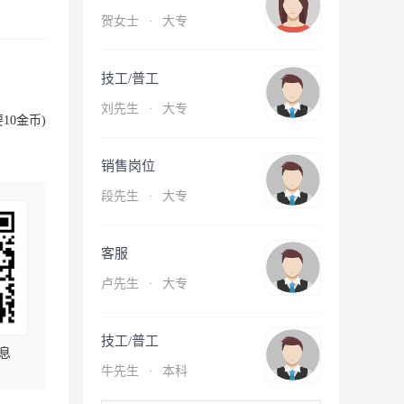
贺女士
·
大专
技工/普工
刘先生
·
大专
10金币)
销售岗位
段先生
·
大专
客服
卢先生
·
大专
技工/普工
息
牛先生
·
本科