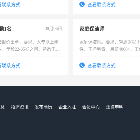
服要求45岁以下高中以上文化，
看联系方式
查看联系方式
工作认真，性格开朗有良好沟通
工程，懂水电维修。
勤1名
08月06日
家庭保洁师
险报价出单，要求：大专以上学
家庭保洁师。要求：50周岁以
，年龄22-35岁之间，熟悉电脑
性、干净利索，月薪4000+，
工作态度认真，具有团队精神，
时间灵活，不需坐班，适合宝
-3个月，转正后交纳五险，
太太等。
看联系方式
查看联系方式
信息
招聘资讯
发布简历
企业入驻
会员中心
法律申明
们