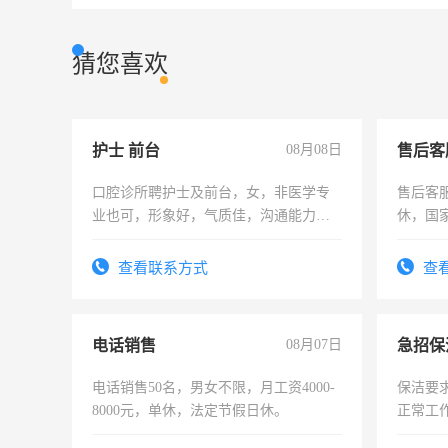
猜您喜欢
护士 前台
08月08日
售后客
口腔诊所聘护士及前台，女，非医学专
售后客服
业也可，形象好，气质佳，沟通能力
休，国
强。面试，周日休息。
查看联系方式
查
电话销售
08月07日
电话销售50名，男女不限，月工资4000-
保洁要
8000元，单休，法定节假日休。
正常工
责任心