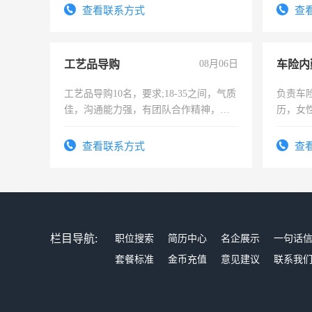
录，客
查看联系方式
查
懂电脑
能力，
工艺品导购
08月06日
车险内
工艺品导购10名，要求;18-35之间，气质
负责车
佳，沟通能力强，有团队合作精神，有
历，女性
上进心，有工作经验者优先！
操作，
试用期1
查看联系方式
查
栏目导航:
职位搜索
简历中心
名企展示
一句话
套餐标准
金币充值
意见建议
联系我