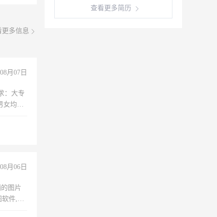
查看更多简历
看更多信息
08月07日
求：大专
男女均
过医药代
+绩效，
08月06日
铺的图片
软件,工