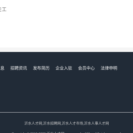
徒工
信息
招聘资讯
发布简历
企业入驻
会员中心
法律申明
们
沂水人才网,沂水招聘网,沂水人才市场,沂水人事人才网